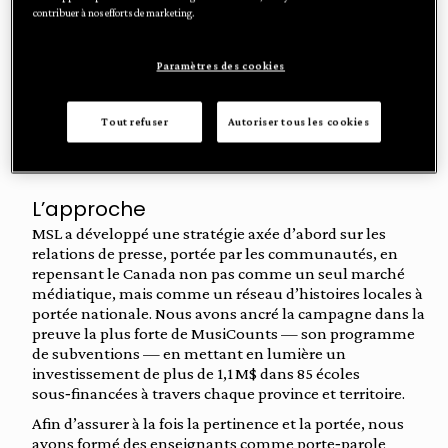
contribuer à nos efforts de marketing.
notoriété et ses efforts de financement afin de répondre à
une demande croissante provenant d’écoles
sous‑financées. Avec un nombre d’écoles sollicitant du
Paramètres des cookies
soutien supérieur à sa capacité actuelle de financement,
le défi était double : générer de nouveaux dons et
positionner la présidente de MusiCounts, Kristy Fletcher,
Tout refuser
Autoriser tous les cookies
comme une voix nationale crédible sur l’impact
transformateur de l’éducation musicale.
L’approche
MSL a développé une stratégie axée d’abord sur les
relations de presse, portée par les communautés, en
repensant le Canada non pas comme un seul marché
médiatique, mais comme un réseau d’histoires locales à
portée nationale. Nous avons ancré la campagne dans la
preuve la plus forte de MusiCounts — son programme
de subventions — en mettant en lumière un
investissement de plus de 1,1 M$ dans 85 écoles
sous‑financées à travers chaque province et territoire.
Afin d’assurer à la fois la pertinence et la portée, nous
avons formé des enseignants comme porte‑parole